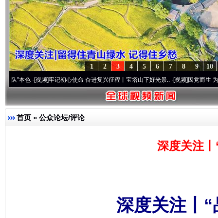
1
2
3
4
5
6
7
8
9
10
·[视频]
牢记初心使命 奋进复兴征程丨宝塔山下好光景..
·[视频]
因党而生 为党而战——百
首页
»
公众论坛/评论
深度关注丨
深度关注丨“