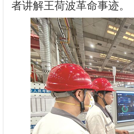
者讲解王荷波革命事迹。