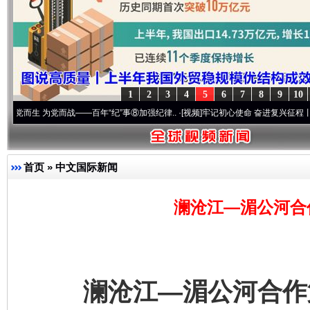
1
2
3
4
5
6
7
8
9
10
党而战——百年“纪”事⑧加强纪律..
·[视频]
牢记初心使命 奋进复兴征程丨“转折之城”激荡
首页
»
中文国际新闻
澜沧江—湄公河合
澜沧江—湄公河合作第