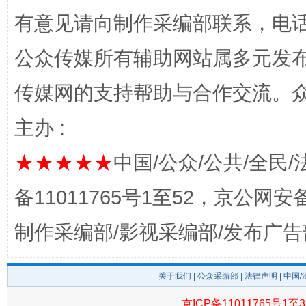
有意见请向制作采编部联系，电话：0
公众传媒所有辅助网站属多元发
传媒网的支持帮助与合作交流。
揭开“小金库”的免责幌子
主办 :
★★★★★
中国/公众/公共/全民/
备11011765号1至52，京公网安备：
制作采编部/影视采编部/发布广告
关于我们
|
公众采编部
|
法律声明
| 中国
受贿1.44亿！段成刚被判无期
从幼儿
京ICP备11011765号1至3