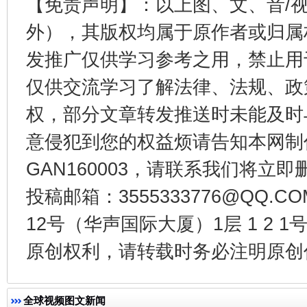
【免责声明】：以上图、文、音/
东山县通报“牛蛙产品抗生素超标问题”
法
外），其版权均属于原作者或归属
发推广仅供学习参考之用，禁止用
仅供交流学习了解法律、法规、政
权，部分文章转发推送时未能及时
意侵犯到您的权益烦请告知本网制作采编
GAN160003，请联系我们将立即删
千年窑火 生生不息
一
投稿邮箱：3555333776@QQ
12号（华声国际大厦）1层 1 2
原创权利，请转载时务必注明原创作
全球视频图文新闻