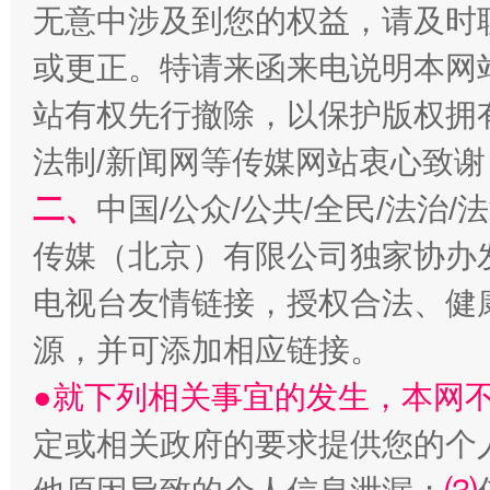
无意中涉及到您的权益，请及时
揭开“小金库”的免责幌子
或更正。特请来函来电说明本网
站有权先行撤除，以保护版权拥有者
法制/新闻网等传媒网站衷心致谢
二、
中国/公众/公共/全民/法治
传媒（北京）有限公司独家协办
电视台友情链接，授权合法、健
受贿1.44亿！段成刚被判无期
从幼儿
源，并可添加相应链接。
●就下列相关事宜的发生，本网
定或相关政府的要求提供您的个