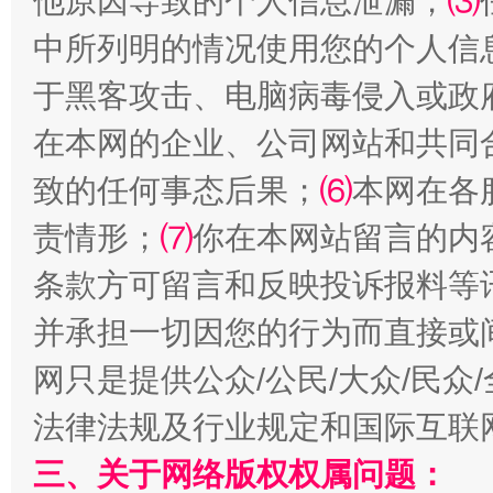
他原因导致的个人信息泄漏；
⑶
中所列明的情况使用您的个人信
于黑客攻击、电脑病毒侵入或政
在本网的企业、公司网站和共同
全民健身五年计划来了！等你上场
致的任何事态后果；
⑹
本网在各
责情形；
⑺
你在本网站留言的内
条款方可留言和反映投诉报料等
并承担一切因您的行为而直接或
网只是提供公众/公民/大众/民
法律法规及行业规定和国际互联
阿坝州三大球赛在茂县开幕
规模最
三、关于网络版权权属问题：