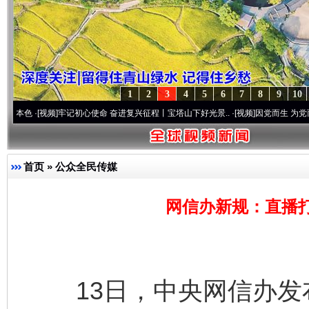
1
2
3
4
5
6
7
8
9
10
视频]
牢记初心使命 奋进复兴征程丨宝塔山下好光景..
·[视频]
因党而生 为党而战——百年
首页
»
公众全民传媒
网信办新规：直播打
13日，中央网信办发