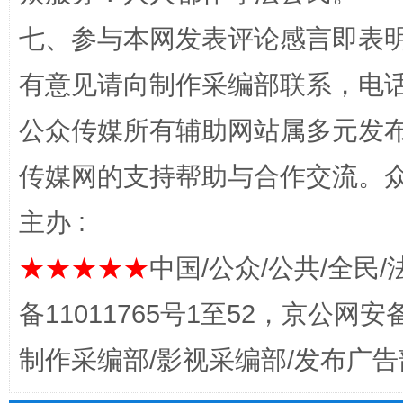
七、参与本网发表评论感言即表明
有意见请向制作采编部联系，电话：0
公众传媒所有辅助网站属多元发
完善运行机制助力责任有效落实
一纸欠条
传媒网的支持帮助与合作交流。
主办 :
★★★★★
中国/公众/公共/全民/
备11011765号1至52，京公网安备：
制作采编部/影视采编部/发布广告
东山县通报“牛蛙产品抗生素超标问题”
法