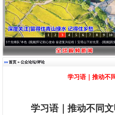
1
2
3
4
5
6
7
8
9
10
队”本色
·[视频]
牢记初心使命 奋进复兴征程丨宝塔山下好光景..
·[视频]
因党而生 为党而
首页
»
公众论坛/评论
学习语｜推动不
学习语｜推动不同文明