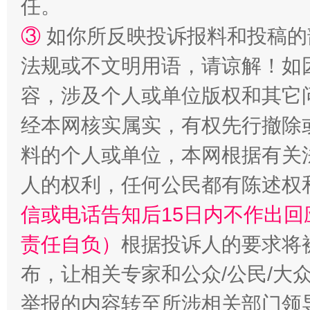
任。
③
如你所反映投诉报料和投稿的
法规或不文明用语，请谅解！如
容，涉及个人或单位版权和其它
经本网核实属实，有权先行撤除
料的个人或单位，本网根据有关
扯下公款旅游的“隐身衣”
如何以同
人的权利，任何公民都有陈述权
信或电话告知后15日内不作出
责任自负）
根据投诉人的要求将
布，让相关专家和公众/公民/大
举报的内容转至所涉相关部门领