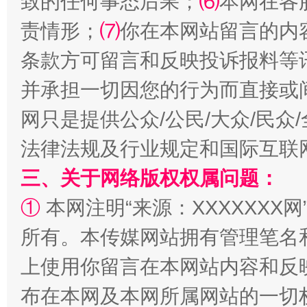
致的任何事态后果；
⑹
本网在各
责情形；
⑺
你在本网站留言的内
受贿1.44亿！段成刚被判无期
从幼儿
条款方可留言和反映投诉报料等
并承担一切因您的行为而直接或
网只是提供公众/公民/大众/民
法律法规及行业规定和国际互联
三、关于网络版权权属问题：
①
本网注明“来源：XXXXXXX网
全民健身五年计划来了！等你上场
所有。本传媒网站拥有管理笔名
上使用你留言在本网站内容和反
布在本网及本网所属网站的一切