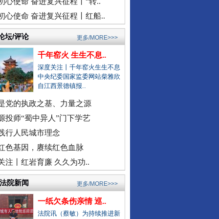
初心使命 奋进复兴征程丨“转..
民警走访吓得家里老人欲轻生？
初心使命 奋进复兴征程丨红船..
总书记与全民健身的故事
安徽颍上县红星镇发布道歉声明
医院弄错CT女子被误诊“绝症”
论坛/评论
更多/MORE>>>
驾车致4死,审理时开贫困证明？
千年窑火 生生不息..
濉溪县通报黑臭水体流入农灌区
深度关注丨千年窑火生生不息
官方通报周口六院医生坠楼身亡
中央纪委国家监委网站柴雅欣
自江西景德镇报..
景区摩托车收费带路设置路障？
是党的执政之基、力量之源
男子曝妻子和公职人员多次开房
源投师“蜀中异人”门下学艺
女子自曝怀孕时摆烂丈夫是副处
践行人民城市理念
警察违停致摩托司机追尾死亡？
外交部发布重磅视频：《不跪！》
红色基因，赓续红色血脉
三亚再通报游客被不明物咬伤离..
关注丨红岩育廉 久久为功..
社区书记开车追撵女子撞伤2人
医院回应要求先献血再输血致人..
/法院新闻
更多/MORE>>>
虎门通报“4车道变3车道车祸”
一纸欠条伤亲情 巡..
爆破拆火车站致周边房屋裂缝？
法院讯（蔡敏）为持续推进新