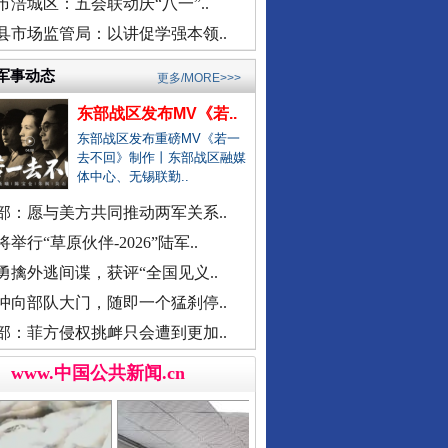
市涪城区：五会联动庆“八一”..
衡水通报安平志臻中学相关情况
县市场监管局：以讲促学强本领..
河南通报“三支一扶”高分争议
武汉大学口腔医院通报女子正颌..
军事动态
更多/MORE>>>
销售毒性中药材，亳州连夜通报
东部战区发布MV《若..
官方通报“楼盘雕花侵权LV被起..
东部战区发布重磅MV《若一
去不回》制作丨东部战区融媒
医院对未成年实施终止妊娠手术..
体中心、无锡联勤..
广西一女流浪汉怀孕？当地辟谣
余华英二审被判死刑
部：愿与美方共同推动两军关系..
一救护车在批发市场卸载水果？
举行“草原伙伴-2026”陆军..
贾平凹之女贾浅浅硕士学位被撤..
勇擒外逃间谍，获评“全国见义..
一国企董事长被曝办公室收礼金
冲向部队大门，随即一个猛刹停..
被曝非法地磅后，章贡连夜调查
部：菲方侵权挑衅只会遭到更加..
女职工生育津贴申领一年未发放
接群众反映后，运城市连夜排查
www.中国公共新闻.cn
洪雅县同一楼盘测绘数据疑造假
“民办学校竹子学校举办方代表..