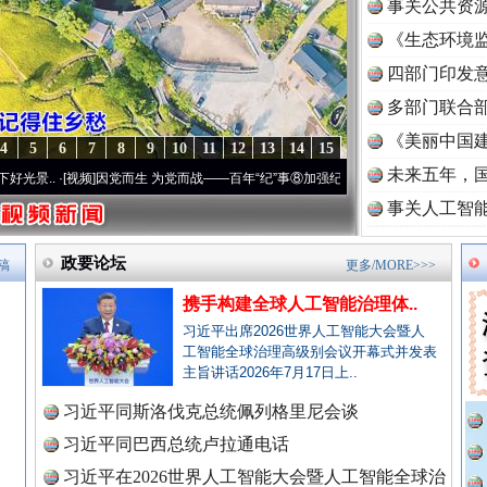
事关公共资
《生态环境监
读
四部门印发
多部门联合部
《美丽中国建
4
5
6
7
8
9
10
11
12
13
14
15
未来五年，
频]
因党而生 为党而战——百年“纪”事⑧加强纪律..
·[视频]
牢记初心使命 奋进复兴征程丨“
事关人工智
政要论坛
稿
更多/MORE>>>
携手构建全球人工智能治理体..
习近平出席2026世界人工智能大会暨人
工智能全球治理高级别会议开幕式并发表
主旨讲话2026年7月17日上..
习近平同斯洛伐克总统佩列格里尼会谈
习近平同巴西总统卢拉通电话
习近平在2026世界人工智能大会暨人工智能全球治