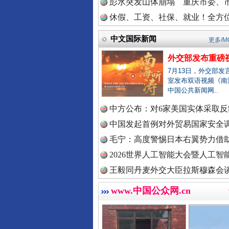
彭水突发山体崩塌 重庆市委、市
中国法治
休假、工资、社保、就业！全方位
中文国际新闻
更多/M
外交部发布重磅
中国法院
7月13日，外交部发
室发布双语视频《南
中国公共新闻网..
巳巳如意，开工大吉！
中方公布：对6家美国实体采取反制
中国检察
中国发起首例对外贸易国家安全
毛宁：高度警惕日本右翼势力借助
2026世界人工智能大会暨人工智能
中国医药
王毅同丹麦外交大臣拉斯穆森会
www.中国公众网.cn
中国企业