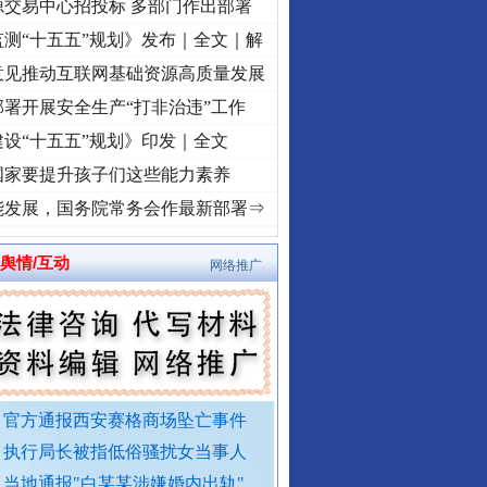
源交易中心招投标 多部门作出部署
测“十五五”规划》发布｜全文｜解
意见推动互联网基础资源高质量发展
署开展安全生产“打非治违”工作
设“十五五”规划》印发｜全文
国家要提升孩子们这些能力素养
转折之城”激荡..
·[视频]
牢记初心使命 奋进复兴征程丨红船起航处 潮起..
·[视频]
一首
能发展，国务院常务会作最新部署⇒
舆情/互动
网络推广
官方通报西安赛格商场坠亡事件
执行局长被指低俗骚扰女当事人
当地通报"白某某涉嫌婚内出轨"..