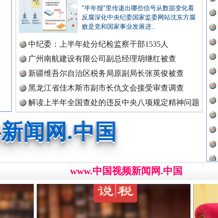
新闻网.中国
"半年报"里传递出哪些信号从数据变化看
反腐深化中央纪委国家监委网站沈东方腐
败是党和国家事业发展进..
中纪委：上半年处分纪检监察干部1535人
新闻网.中国
广州南航建设有限公司副总经理胡继红被查
广州首例，负责人莫某某被刑拘
新疆维吾尔自治区税务局原副局长张英俊被查
黑龙江省佳木斯市副市长仇文会接受审查调查
新闻网.中国
解读上半年全国查处的违反中央八项规定精神问题
数据
新闻网.中国
www.中国视频新闻网.中国
新闻网.中国
处..
“道具工厂”背后