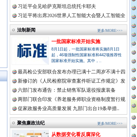
理高级..
习近平会见哈萨克斯坦总统托卡耶夫
习近平将出席2026世界人工智能大会暨人工智能全
全民健身五年计划来了！等你上场
球治理..
法制新闻
更多/MORE>>>
一批国家标准开始实施
8月1日起，一批国家标准将实施8月1日
起，46项强制性国家标准和442项推荐性
国家标准开始实施。其中，..
最高检公安部联合发布办理已满十二周岁不满十四
周岁未..
新修订的《人民检察院审查案件听证工作规定》发
布
六部门发布通告：禁止销售军队退役报废装备
永葆“两个先锋队”本色
两部门联合印发《养老服务师职业资格制度暂行规
定》
促家政服务业高质量发展 九部门出台19条举措..
新闻网.中国
聚焦廉政法纪
更多/MORE>>>
从数据变化看反腐深化