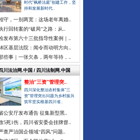
时代"枫桥法庭"创建工作，坚
一医院涉嫌在中药里添加安眠药
持和发展新时代..
柳州鱼峰区教育局发布辟谣声明
相守，一别两宽：这场老年离婚..
福建中医药大学附属人民医院：..
执行回转案的“破局”之路：从..
“市长信箱”出现答复错误问题
现场视频！山东舰出扼台东
检发布第六十三批指导性案例｜..
中日友好医院通报肖某相关问题
林区基层法院：闻令而动明方向..
官方通报“三河广告牌匾改色”
那些事｜一张欠条，两年等待，..
教师被举报用假身份与女生恋爱
网民反映新能源充电电价差异大
四川法治网.中国 / 四川法制网.中国
广西一栋5层楼墙体和地基开裂
整治“三资”管理突..
天津市委常委、组织部部长周德..
四川深化整治农村集体"三
资"管理突出问题为乡村振兴
官方通报西安赛格商场坠亡事件
筑牢坚实根基四川省..
执行局长被指低俗骚扰女当事人
省公安厅发布通告 征集新型黑..
当地通报"白某某涉嫌婚内出轨"..
同心逐梦
致5死1伤，四川省安委会挂牌督..
查实作弊！河南通报"三支一扶"..
严查严治国企领域“四风”问题..
贵州贵定通报"洛北河伴漂服务"..