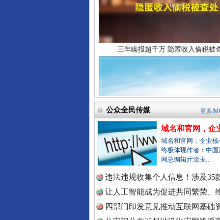
中国法院
中国检察
祁连巍巍树丰碑
公众全民传媒
更多/M
中国医药
域名和官网，企业
域名和官网，企业核
终极体现作者：中国
网总编辑亓淦玉..
中国企业
违法违规收集个人信息！涉及35款
让人工智能成为促进共同繁荣、维
四部门印发意见推动互联网基础资
中国农业