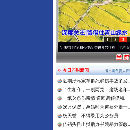
1
2
3
视频]
永葆“两个先锋队”本色
·[视频]
牢记初心使命 奋进复兴征程丨宝塔山下好光景..
·[视
今日即时新闻
省市州负责人投
近期涉私家车群死群伤事故多发..
半生相守，一别两宽：这场老年..
一纸欠条伤亲情 巡回调解促和..
26万保费，离婚时为何要分走一..
杨天誉，不得录用为公务员
传销头目出狱后办书院暴力管教..