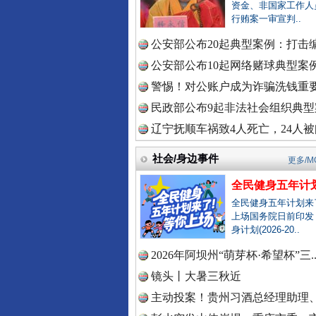
中国全民
资金、非国家工作人
行贿案一审宣判..
公安部公布20起典型案例：打击编
公安部公布10起网络赌球典型案例 
中国公众
衣柜里的秘密
警惕！对公账户成为诈骗洗钱重要
民政部公布9起非法社会组织典型案
辽宁抚顺车祸致4人死亡，24人被问
中国公民
社会/身边事件
更多/M
全民健身五年计划
中国公共
全民健身五年计划来
上场国务院日前印发
身计划(2026-20..
2026年阿坝州“萌芽杯·希望杯”三.
中国法制
春天里的科技盛宴
镜头丨大暑三秋近
主动投案！贵州习酒总经理助理、