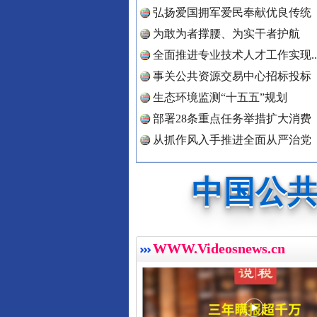
中国公众
弘扬爱国拥军爱民奉献优良传统
为敢为者撑腰、为实干者护航
全面推进专业技术人才工作实现..
事关公共资源交易中心招标投标
中国公民
红船起航处 潮起向未来
生态环境监测“十五五”规划
部署28条重点任务举措扩大消费
从抓作风入手推进全面从严治党
中国公共
中国法制
WWW.Videosnews.cn
中国法治
三年瞒报超千万 隐匿收入偷税被查