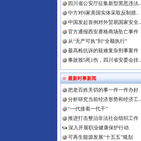
四川省公安厅征集新型黑恶违法..
中方对6家美国实体采取反制措..
“后车司机肯定在骂我”
中国发起首例对外贸易国家安全..
官方通报西安赛格商场坠亡事件
从“无产可执”到“全额执行”
最高检抗诉的疑难复杂刑事案件
事故致5死1伤，四川省安委会挂..
最新时事新闻
把老百姓关切的事一件一件办好
分析研究当前经济形势和经济工..
世界屋脊 天路回响
“一代接着一代干”
中国全民
推进打击整治非法社会组织工作
深入开展职业健康保护行动
可再生能源发展“十五五”规划