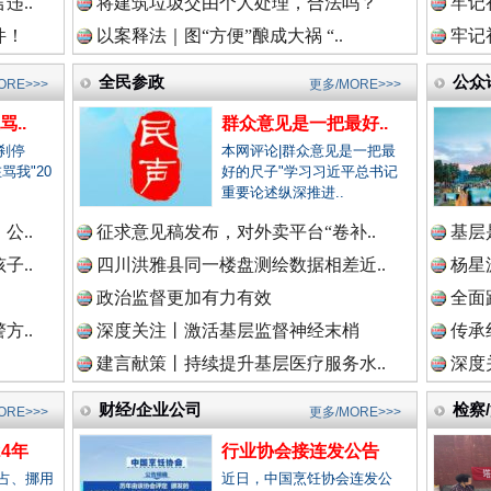
违..
将建筑垃圾交由个人处理，合法吗？
牢记
件！
以案释法｜图“方便”酿成大祸 “..
牢记
生态调度“流量密码”
新闻网.中国
全民参政
公众
ORE>>>
更多/MORE>>>
..
群众意见是一把最好..
刹停
本网评论|群众意见是一把最
骂我"20
好的尺子"学习习近平总书记
法纪网.中国
.
重要论述纵深推进..
公..
征求意见稿发布，对外卖平台“卷补..
基层
子..
四川洪雅县同一楼盘测绘数据相差近..
杨星
师在线.中国
政治监督更加有力有效
全面
“文明之鹰-2025”联训
方..
深度关注丨激活基层监督神经末梢
传承
建言献策丨持续提升基层医疗服务水..
深度
政网.中国
财经/企业公司
检察
ORE>>>
更多/MORE>>>
4年
行业协会接连发公告
占、挪用
近日，中国烹饪协会连发公