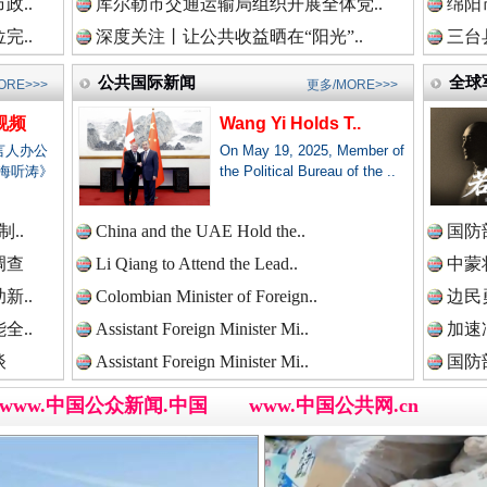
政..
库尔勒市交通运输局组织开展全体党..
绵阳
新闻网.中国
完..
深度关注丨让公共收益晒在“阳光”..
三台
公共国际新闻
全球
ORE>>>
更多/MORE>>>
视频
Wang Yi Holds T..
新闻网.中国
言人办公
On May 19, 2025, Member of
海听涛》
the Political Bureau of the ..
三轮上挤9个人,司机：有保险！
..
China and the UAE Hold the..
国防
新闻网.中国
调查
Li Qiang to Attend the Lead..
中蒙将
新..
Colombian Minister of Foreign..
边民
全..
Assistant Foreign Minister Mi..
加速
新闻网.中国
谈
Assistant Foreign Minister Mi..
国防
www.中国公众新闻.中国
www.中国公共网.cn
新闻网.中国