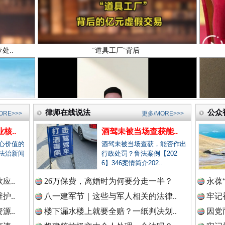
新闻网.中国
新闻网.中国
高回报！网警详解投资理财陷阱
律师在线说法
公众
ORE>>>
更多/MORE>>>
新闻网.中国
核..
酒驾未被当场查获能..
心价值的
酒驾未被当场查获，能否作出
法治新闻
行政处罚？鲁法案例【202
6】346案情简介202..
新闻网.中国
应..
26万保费，离婚时为何要分走一半？
永葆
护..
八一建军节｜这些与军人相关的法律..
牢记
源..
楼下漏水楼上就要全赔？一纸判决划..
因党
新闻网.中国