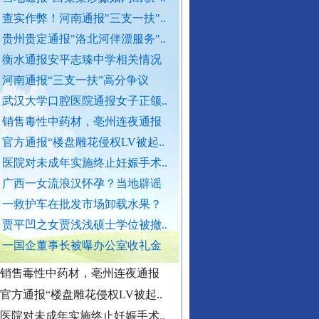
查实作弊！河南通报"三支一扶"..
贵州贵定通报"洛北河伴漂服务"..
外交部发布重磅视频
衡水通报安平志臻中学相关情况
官方通报西安赛格商场坠亡事件
河南通报“三支一扶”高分争议
执行局长被指低俗骚扰女当事人
武汉大学口腔医院通报女子正颌..
当地通报"白某某涉嫌婚内出轨"..
销售毒性中药材，亳州连夜通报
查实作弊！河南通报"三支一扶"..
官方通报“楼盘雕花侵权LV被起..
贵州贵定通报"洛北河伴漂服务"..
医院对未成年实施终止妊娠手术..
衡水通报安平志臻中学相关情况
广西一女流浪汉怀孕？当地辟谣
河南通报“三支一扶”高分争议
一救护车在批发市场卸载水果？
武汉大学口腔医院通报女子正颌..
贾平凹之女贾浅浅硕士学位被撤..
“转折之城”激荡奋进脉搏
销售毒性中药材，亳州连夜通报
一国企董事长被曝办公室收礼金
官方通报“楼盘雕花侵权LV被起..
医院对未成年实施终止妊娠手术..
广西一女流浪汉怀孕？当地辟谣