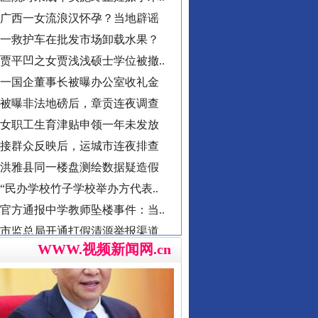
一救护车在批发市场卸载水果？
贾平凹之女贾浅浅硕士学位被撤..
一国企董事长被曝办公室收礼金
被曝非法地磅后，章贡连夜调查
女职工生育津贴申领一年未发放
导游发烟没安好心
接群众反映后，运城市连夜排查
洪雅县同一楼盘测绘数据疑造假
“民办学校竹子学校举办方代表..
官方通报中学教师坠楼事件：当..
市监总局开通打假清源举报渠道
男子献血10年要求免诊查费遭拒
襄阳一村干部超占地建五层楼房
WWW.视频新闻网.cn
西北大学通报“教师贾某某涉嫌..
郴州市通报烟花零售店燃爆事件
总书记心中的头等大事
不准学生带手纸入厕？教委回应