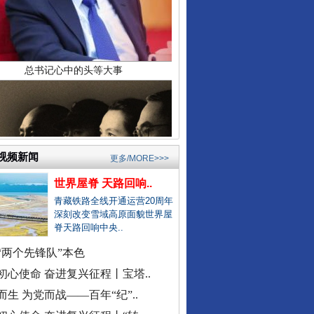
湖南卫健委通报“研究生失联”
县委书记在评论区回复网友诉求
居民在农业农村局上厕所遭辱骂
公立医院医生未完成创收被待岗..
郏县通报"15岁女孩被当街暴打"..
宁波通报患儿术后离世医疗事件
襄阳多家精神病医院被曝骗医保
成都成华区深夜通报"非遗"乱象..
东部战区发布MV《若一去不回》
视频新闻
更多/MORE>>>
官方通报国企董事长打人被拘
世界屋脊 天路回响..
找国土所所长办事被借68万元？
青藏铁路全线开通运营20周年
公务员考生笔试面试第一落选？
深刻改变雪域高原面貌世界屋
脊天路回响中央..
中标公告套网络人名，湖北通报
“两个先锋队”本色
南宁通报“一教师脚踢小学生”
初心使命 奋进复兴征程丨宝塔..
周知！公安部这个举报平台上线..
而生 为党而战——百年“纪”..
村民“从小被父母砍手割耳”？