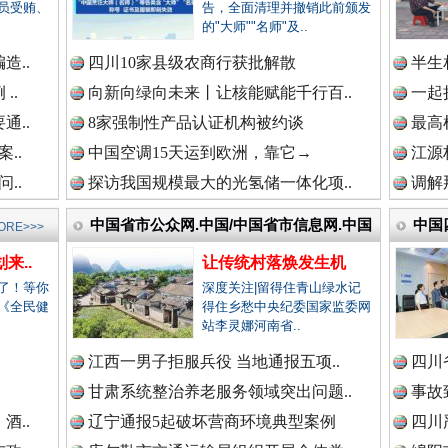
新闻网.中国
员受贿、
告，全面清理并撤销此前颁发
的"大师""名师"及..
造..
四川10家县级农商行获批解散
半生
..
向新向绿向未来丨让核能赋能千行百..
一起
新闻网.中国
高速路上逆行称"我一路开着双闪"..
通..
8家强制性产品认证机构被约谈
最高
..
中国空调15天运到欧洲，靠它→
江源
..
探访我国规模最大的光氢储一体化项..
调解
新闻网.中国
中国省市公众网.中国/中国省市信息网.中国
中国
ORE>>>
来..
让传统村落焕发生机
新闻网.中国
了！等你
深度关注|留得住青山绿水记
《全民健
得住乡愁中央纪委国家监委网
站李灵娜河南省..
.
江西一男子拒服兵役 当地通报五项..
四川
新闻网.中国
烦心事变舒心事
甘肃系统整治养老服务领域突出问题..
事故
酒..
辽宁通报5起破坏营商环境典型案例
四川