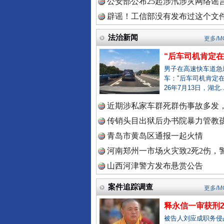
公安部公布25起涉汛涉灾网络谣言
辟谣！工信部没有发布过这个文
一枚“钉子”竟然扎入要害部门
中国视频
法治新闻
更多/M
“后车司机肯定在骂
男子在高速快车道急
车："后车司机肯定在
中国廉政
26年7月13日，湖北.
近期涉私家车群死群伤事故多发，
传销头目出狱后办书院暴力管教孩
中国律
青岛市黄岛区通报一起火情
雄关漫道展新颜
河南郑州一市场火灾致2死2伤，警
山西河津警方发布悬赏公告
中国参
案件追踪调查
更多/M
释永信一审获刑2
被告人刘应成职务侵